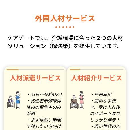
外国人材サービス
ケアゲートでは、介護現場に合った
２つの人材
ソリューション
（解決策）を提供しています。
人材派遣サービス
人材紹介サービス
・31日～契約OK！
・長期雇用
・初任者研修取得
・面倒な手続
済みの留学生のみ
き、受け入れ後
派遣
のサポートまで
・まずは短い期間
しっかり伴走！
で試したい方向け
・若い世代の応