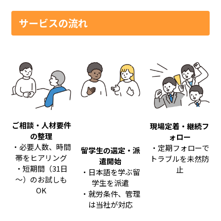
サービスの流れ
ご相談・人材要件
現場定着・継続フ
の整理
ォロー
・必要人数、時間
・定期フォローで
留学生の選定・派
帯をヒアリング
トラブルを未然防
遣開始
・短期間（31日
止
・日本語を学ぶ留
～）のお試しも
学生を派遣
OK
・就労条件、管理
は当社が対応